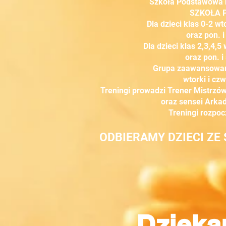
Szkoła Podstawowa n
SZKOŁA P
Dla dzieci klas 0-2 wt
oraz pon. i
Dla dzieci klas 2,3,4,5
oraz pon. i
Grupa zaawansowana 
wtorki i cz
Treningi prowadzi Trener Mistrzó
oraz sensei Arka
Treningi rozpo
ODBIERAMY DZIECI ZE 
Dzieka