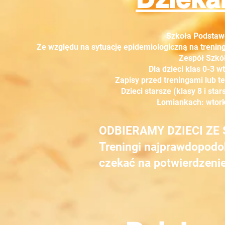
Szkoła Podsta
Ze względu na sytuację epidemiologiczną na treningi
Zespół Szkó
Dla dzieci klas 0-3 w
Zapisy przed treningami lub 
Dzieci starsze (klasy 8 i st
Łomiankach: wtorki
ODBIERAMY DZIECI ZE 
​Treningi najprawdopodo
czekać na potwierdzenie